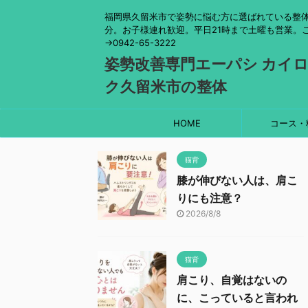
福岡県久留米市で姿勢に悩む方に選ばれている整体
分。お子様連れ歓迎。平日21時まで土曜も営業。
→0942-65-3222
姿勢改善専門エーパシ カイ
ク久留米市の整体
HOME
コース・
猫背
膝が伸びない人は、肩こ
りにも注意？
2026/8/8
猫背
肩こり、自覚はないの
に、こっていると言われ