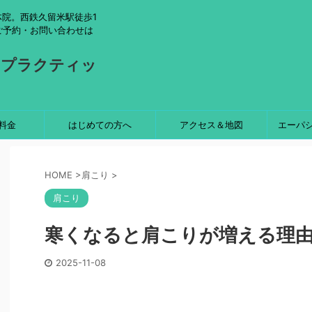
院。西鉄久留米駅徒歩1
ご予約・お問い合わせは
ロプラクティッ
料金
はじめての方へ
アクセス＆地図
エーパ
HOME
>
肩こり
>
肩こり
寒くなると肩こりが増える理
2025-11-08