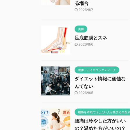
る場合
2026/8/7
美脚
足底筋膜とスネ
2026/8/6
整体・カイロプラクティック
ダイエット情報に価値な
んてない
2026/8/5
腰痛を本気で治したい人が集まる久留
腰痛は冷やした方がいい
の？温めた方がいいの？