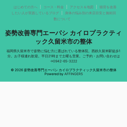
はじめての方へ
コース・料金
アクセス＆地図
猫背を改善
したい人が実践しているブログ
身体の悩み別の来店目安と施術回
数について
姿勢改善専門エーパシ カイロプラクティ
ック久留米市の整体
福岡県久留米市で姿勢に悩む方に選ばれている整体院。西鉄久留米駅徒歩1
分。お子様連れ歓迎。平日21時まで土曜も営業。ご予約・お問い合わせは
→0942-65-3222
© 2026 姿勢改善専門エーパシ カイロプラクティック久留米市の整体
Powered by
AFFINGER5