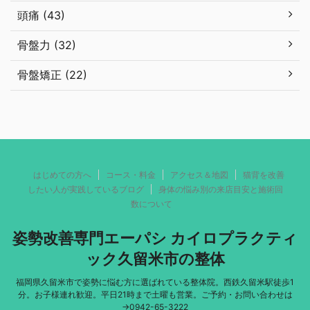
頭痛 (43)
骨盤力 (32)
骨盤矯正 (22)
はじめての方へ
コース・料金
アクセス＆地図
猫背を改善
したい人が実践しているブログ
身体の悩み別の来店目安と施術回
数について
姿勢改善専門エーパシ カイロプラクティ
ック久留米市の整体
福岡県久留米市で姿勢に悩む方に選ばれている整体院。西鉄久留米駅徒歩1
分。お子様連れ歓迎。平日21時まで土曜も営業。ご予約・お問い合わせは
→0942-65-3222