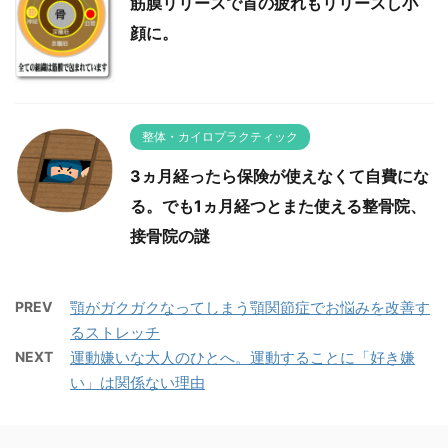
筋膜リリースで首の疲れもリリースし小
顔に。
整体・カイロプラクティック
3ヵ月経ったら保険が使えなくて自費にな
る。でも1ヵ月経つとまた使える整骨院、
接骨院の謎
PREV
顎がガクガクなってしまう顎関節症でお悩みを改善す
るストレッチ
NEXT
運動嫌いな大人のひとへ。運動することに「好き嫌
い」は関係ない理由