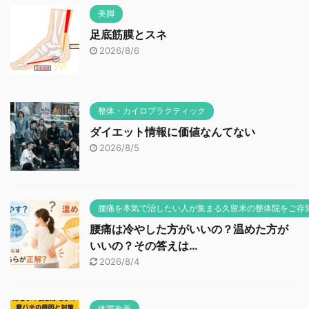
美脚
足底筋膜とスネ
2026/8/6
整体・カイロプラクティック
ダイエット情報に価値なんてない
2026/8/5
腰痛を本気で治したい人が集まる久留米の整体院をご存
腰痛は冷やした方がいいの？温めた方が
いいの？その答えは…
2026/8/4
体質改善