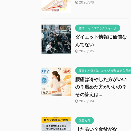
2026/8/6
整体・カイロプラクティック
ダイエット情報に価値な
んてない
2026/8/5
腰痛を本気で治したい人が集まる久留
腰痛は冷やした方がいい
の？温めた方がいいの？
その答えは…
2026/8/4
体質改善
【だるい？食欲がな