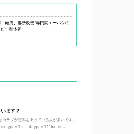
痛、頭痛、姿勢改善”専門院エーパシの
をだす整体師
ゃいます？
はカラダが悲鳴を上げている人が多いです。
e="fb" subtype="L1" icon= ...