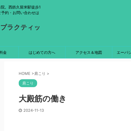
院。西鉄久留米駅徒歩1
ご予約・お問い合わせは
ロプラクティッ
料金
はじめての方へ
アクセス＆地図
エーパ
HOME
>
肩こり
>
肩こり
大殿筋の働き
2024-11-13