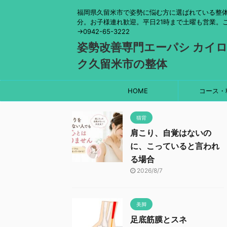
福岡県久留米市で姿勢に悩む方に選ばれている整体
分。お子様連れ歓迎。平日21時まで土曜も営業。
→0942-65-3222
姿勢改善専門エーパシ カイ
ク久留米市の整体
HOME
コース・
猫背
肩こり、自覚はないの
に、こっていると言われ
る場合
2026/8/7
美脚
足底筋膜とスネ