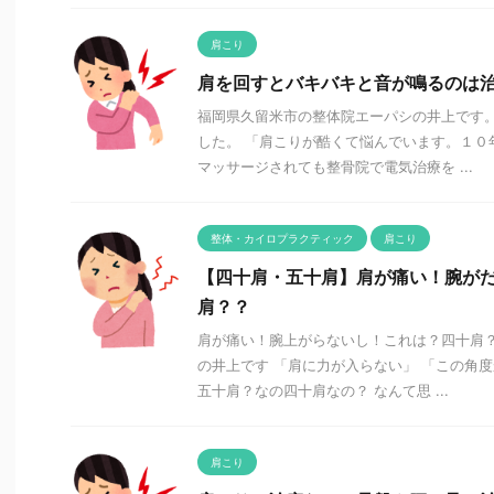
肩こり
肩を回すとバキバキと音が鳴るのは
福岡県久留米市の整体院エーパシの井上です。
した。 「肩こりが酷くて悩んでいます。１０
マッサージされても整骨院で電気治療を ...
整体・カイロプラクティック
肩こり
【四十肩・五十肩】肩が痛い！腕が
肩？？
肩が痛い！腕上がらないし！これは？四十肩？
の井上です 「肩に力が入らない」 「この角
五十肩？なの四十肩なの？ なんて思 ...
肩こり