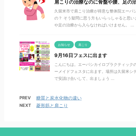
肩こりの治療なのに骨盤や腰、足の
久留米市で肩こり治療が得意な整体院エーパシ
の？ そう疑問に思う方もいらっしゃると思い
や足の治療から入らなければいけません。 ...
お知らせ
肩こり
9月16日フェスに出ます
こんにちは。エーパシカイロプラクティックの井上
ーメイドフェスタに出ます。場所は久留米シテ
で安請け合いして、出ましょう ...
PREV
糖質と炭水化物の違い
NEXT
菱形筋と肩こり