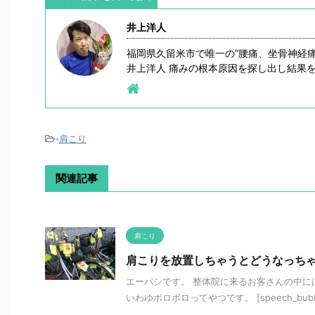
井上洋人
福岡県久留米市で唯一の”腰痛、坐骨神経
井上洋人 痛みの根本原因を探し出し結果
-
肩こり
関連記事
肩こり
肩こりを放置しちゃうとどうなっち
エーパシです。 整体院に来るお客さんの中に
いわゆボロボロってやつです。 [speech_bubble typ