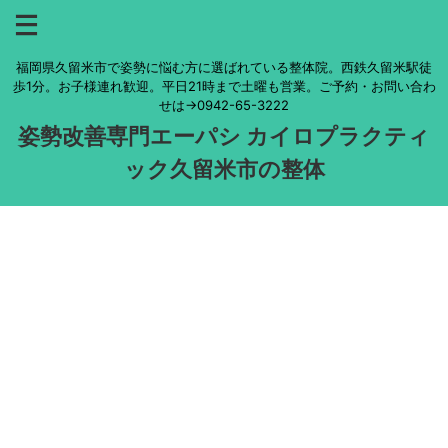
福岡県久留米市で姿勢に悩む方に選ばれている整体院。西鉄久留米駅徒
歩1分。お子様連れ歓迎。平日21時まで土曜も営業。ご予約・お問い合わ
せは→0942-65-3222
姿勢改善専門エーパシ カイロプラクティ
ック久留米市の整体