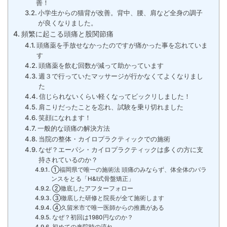
善！
小学生からの猫背が改善。背中、腰、肩など全身の調子
が良くなりました。
頻繁に起こる頭痛と股関節痛
頭痛薬を手放せなかったのですが痛かった事を忘れていま
す
頭痛薬を飲む回数が減って助かっています
週３で行っていたマッサージが行かなくてよくなりまし
た
信じられないくらい軽くなってビックリしました！
肩こりだったことを忘れ、試験を乗り切れました
笑顔になれます！
一般的な頭痛の解決方法
当院の整体・カイロプラクティックでの施術
なぜ？エーパシ・カイロプラクティックは多くの方に支
持されているのか？
①福岡県で唯一の施術法 頭痛のみならず、体全体のバラ
ンスをとる「H&I式骨盤矯正」
②徹底したアフターフォロー
③徹底した研修と院長が全て施術します
④久留米市で唯一医師からの推薦がある
なぜ？初回は1980円なのか？
初めての来院時の流れ