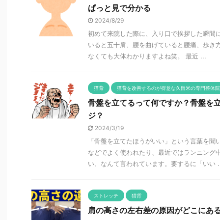
ぱっと見で分かる
2024/8/29
初めて来院した際に、入り口で挨拶した瞬間に
いると五十肩、腰を曲げていると腰痛、歩き方
なくても大体わかりますよね笑。 最近 ...
猫背
猫背を改善するのが得意な久留米の専門整体院
骨盤を立てるって何ですか？骨盤を
ジ？
2024/3/19
「骨盤を立てたほうがいい」という言葉を聞い
などでよく使われたり、最近ではランニング
い、なんて言われています。要するに「いい ..
ストレッチ
猫背
肩の高さの左右差の原因がどこにあ