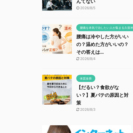
んてない
2026/8/5
腰痛を本気で治したい人が集まる久留
腰痛は冷やした方がいい
の？温めた方がいいの？
その答えは…
2026/8/4
体質改善
【だるい？食欲がな
い？】夏バテの原因と対
策
2026/8/3