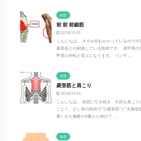
猫背
前 前 前鋸筋
2024/11/15
こんにちは。 ネタが切れかかっているので今
菱形筋との関連している筋肉です。 肩甲骨の
甲骨の外転と挙上になります。 バンザ ...
猫背
菱形筋と肩こり
2024/11/14
こんにちは。 前回に引き続き、今回も肩こりに
ごとく、ひし形の筋肉で”小菱形筋”と”大菱形
番）から胸椎の4番から伸びて ...
猫背