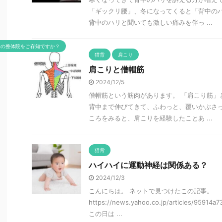
「ギックリ腰」、冬になってくると「背中の
背中のハリと聞いても激しい痛みを伴っ ...
米の整体院をご存知ですか？
猫背
肩こり
肩こりと僧帽筋
2024/12/5
僧帽筋という筋肉があります。 「肩こり筋」
背中まで伸びてきて、ふわっと、覆いかぶさっ
ころをみると、肩こりを経験したことあ ...
猫背
ハイハイに運動神経は関係ある？
2024/12/3
こんにちは。 ネットで見つけたこの記事。
https://news.yahoo.co.jp/articles/9591
この日は ...