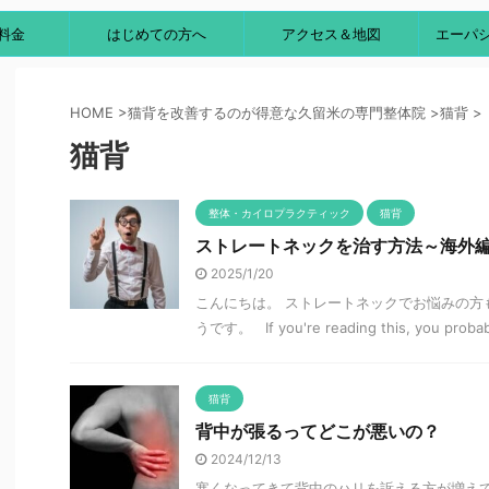
料金
はじめての方へ
アクセス＆地図
エーパ
HOME
>
猫背を改善するのが得意な久留米の専門整体院
>
猫背
>
猫背
整体・カイロプラクティック
猫背
ストレートネックを治す方法～海外
2025/1/20
こんにちは。 ストレートネックでお悩みの方
うです。 If you're reading this, you probabl
猫背
背中が張るってどこが悪いの？
2024/12/13
寒くなってきて背中のハリを訴える方が増えて