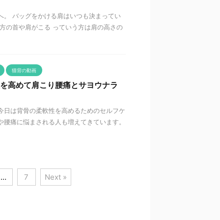
へ。 バッグをかける肩はいつも決まってい
片方の首や肩がこる っていう方は肩の高さの
猫背の動画
性を高めて肩こり腰痛とサヨウナラ
今日は背骨の柔軟性を高めるためのセルフケ
や腰痛に悩まされる人も増えてきています。
…
7
Next »