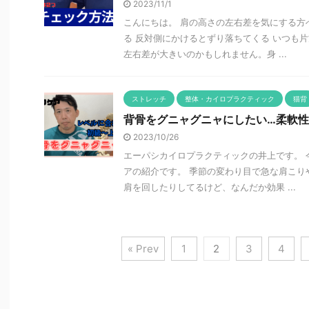
2023/11/1
こんにちは。 肩の高さの左右差を気にする方
る 反対側にかけるとずり落ちてくる いつも
左右差が大きいのかもしれません。身 ...
ストレッチ
整体・カイロプラクティック
猫背
背骨をグニャグニャにしたい…柔軟
2023/10/26
エーパシカイロプラクティックの井上です。 
アの紹介です。 季節の変わり目で急な肩こり
肩を回したりしてるけど、なんだか効果 ...
« Prev
1
2
3
4