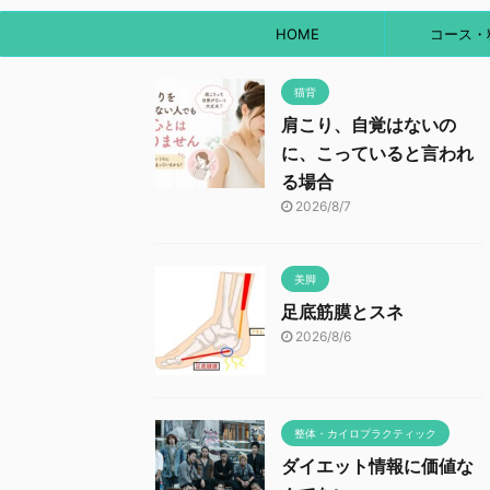
HOME
コース・
猫背
肩こり、自覚はないの
に、こっていると言われ
る場合
2026/8/7
美脚
足底筋膜とスネ
2026/8/6
整体・カイロプラクティック
ダイエット情報に価値な