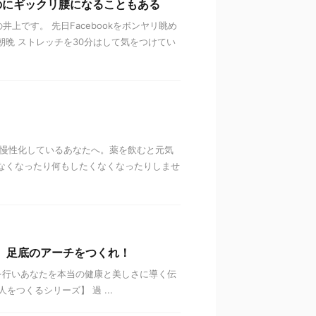
のにギックリ腰になることもある
上です。 先日Facebookをボンヤリ眺め
朝晩 ストレッチを30分はして気をつけてい
が慢性化しているあなたへ。薬を飲むと元気
なくなったり何もしたくなくなったりしませ
。足底のアーチをつくれ！
を行いあなたを本当の健康と美しさに導く伝
つくるシリーズ】 過 ...