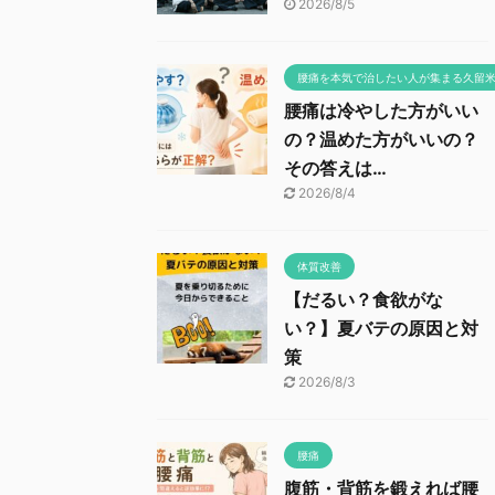
2026/8/5
腰痛を本気で治したい人が集まる久留
腰痛は冷やした方がいい
の？温めた方がいいの？
その答えは…
2026/8/4
体質改善
【だるい？食欲がな
い？】夏バテの原因と対
策
2026/8/3
腰痛
腹筋・背筋を鍛えれば腰