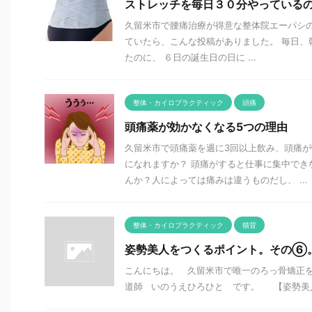
ストレッチを毎日３０分やっている
久留米市で腰痛治療が得意な整体院エーパシの井
ていたら、こんな投稿がありました。 毎日、
たのに、 ６日の誕生日の日に ...
整体・カイロプラクティック
頭痛
頭痛薬が効かなくなる5つの理由
久留米市で頭痛薬を週に3回以上飲み、頭痛
になれますか？ 頭痛がすると仕事に集中でき
んか？人によっては痛みは違うものだし、 ...
整体・カイロプラクティック
猫背
姿勢美人をつくるポイント。その⑥
こんにちは。 久留米市で唯一のろっ骨矯正
道師 いのうえひろひと です。 【姿勢美人を