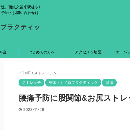
院。西鉄久留米駅徒歩1
ご予約・お問い合わせは
ロプラクティッ
料金
はじめての方へ
アクセス＆地図
エーパ
HOME
>
ストレッチ
>
ストレッチ
整体・カイロプラクティック
腰痛
腰痛予防に股関節&お尻ストレ
2023-11-29