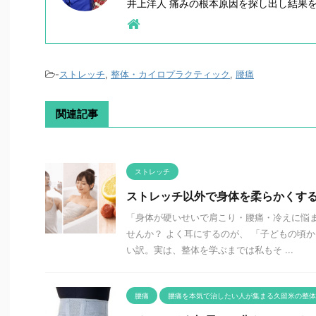
井上洋人 痛みの根本原因を探し出し結果
-
ストレッチ
,
整体・カイロプラクティック
,
腰痛
関連記事
ストレッチ
ストレッチ以外で身体を柔らかくす
「身体が硬いせいで肩こり・腰痛・冷えに悩ま
せんか？ よく耳にするのが、 「子どもの頃
い訳。実は、整体を学ぶまでは私もそ ...
腰痛
腰痛を本気で治したい人が集まる久留米の整体