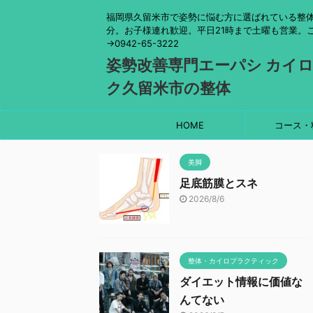
福岡県久留米市で姿勢に悩む方に選ばれている整体
分。お子様連れ歓迎。平日21時まで土曜も営業。
→0942-65-3222
姿勢改善専門エーパシ カイ
ク久留米市の整体
HOME
コース・
美脚
足底筋膜とスネ
2026/8/6
整体・カイロプラクティック
ダイエット情報に価値な
んてない