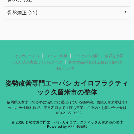
骨盤矯正 (22)
はじめての方へ
コース・料金
アクセス＆地図
猫背を改善
したい人が実践しているブログ
身体の悩み別の来店目安と施術回
数について
姿勢改善専門エーパシ カイロプラクティ
ック久留米市の整体
福岡県久留米市で姿勢に悩む方に選ばれている整体院。西鉄久留米駅徒歩1
分。お子様連れ歓迎。平日21時まで土曜も営業。ご予約・お問い合わせは
→0942-65-3222
© 2026 姿勢改善専門エーパシ カイロプラクティック久留米市の整体
Powered by
AFFINGER5