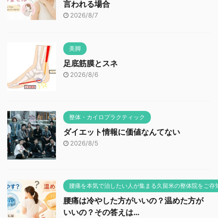
言われる場合
2026/8/7
美脚
足底筋膜とスネ
2026/8/6
整体・カイロプラクティック
ダイエット情報に価値なんてない
2026/8/5
腰痛を本気で治したい人が集まる久留米の整体院をご存
腰痛は冷やした方がいいの？温めた方が
いいの？その答えは…