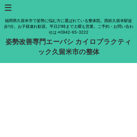
福岡県久留米市で姿勢に悩む方に選ばれている整体院。西鉄久留米駅徒
歩1分。お子様連れ歓迎。平日21時まで土曜も営業。ご予約・お問い合わ
せは→0942-65-3222
姿勢改善専門エーパシ カイロプラクティ
ック久留米市の整体