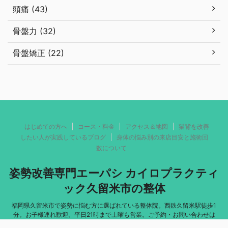
頭痛 (43)
骨盤力 (32)
骨盤矯正 (22)
はじめての方へ
コース・料金
アクセス＆地図
猫背を改善
したい人が実践しているブログ
身体の悩み別の来店目安と施術回
数について
姿勢改善専門エーパシ カイロプラクティ
ック久留米市の整体
福岡県久留米市で姿勢に悩む方に選ばれている整体院。西鉄久留米駅徒歩1
分。お子様連れ歓迎。平日21時まで土曜も営業。ご予約・お問い合わせは
→0942-65-3222