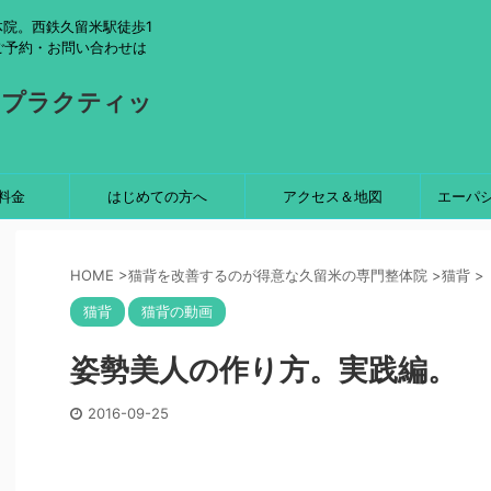
院。西鉄久留米駅徒歩1
ご予約・お問い合わせは
ロプラクティッ
料金
はじめての方へ
アクセス＆地図
エーパ
HOME
>
猫背を改善するのが得意な久留米の専門整体院
>
猫背
>
猫背
猫背の動画
姿勢美人の作り方。実践編。
2016-09-25