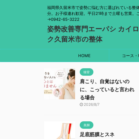
福岡県久留米市で姿勢に悩む方に選ばれている整体
分。お子様連れ歓迎。平日21時まで土曜も営業。
→0942-65-3222
姿勢改善専門エーパシ カイ
ク久留米市の整体
HOME
コース・
猫背
肩こり、自覚はないの
に、こっていると言われ
る場合
2026/8/7
美脚
足底筋膜とスネ