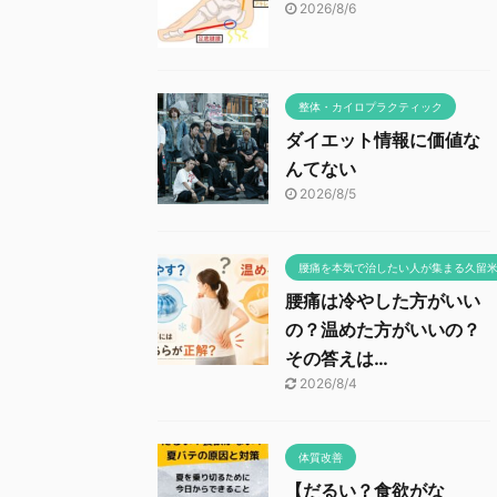
2026/8/6
整体・カイロプラクティック
ダイエット情報に価値な
んてない
2026/8/5
腰痛を本気で治したい人が集まる久留
腰痛は冷やした方がいい
の？温めた方がいいの？
その答えは…
2026/8/4
体質改善
【だるい？食欲がな