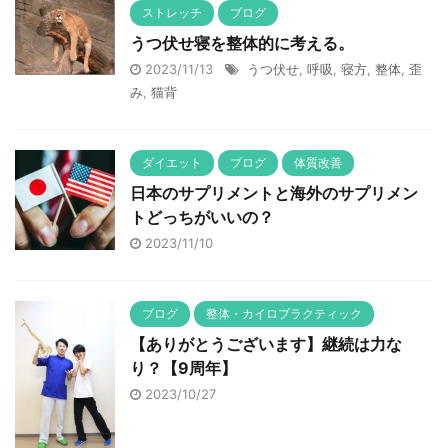
ストレッチ
ブログ
うつ伏せ寝を整体的に考える。
2023/11/13
うつ伏せ
,
呼吸
,
寝方
,
整体
,
歪
み
,
猫背
ダイエット
ブログ
体質改善
日本のサプリメントと海外のサプリメン
トどっちがいいの？
2023/11/10
ブログ
整体・カイロプラクティック
【ありがとうございます】継続は力な
り？【9周年】
2023/10/27