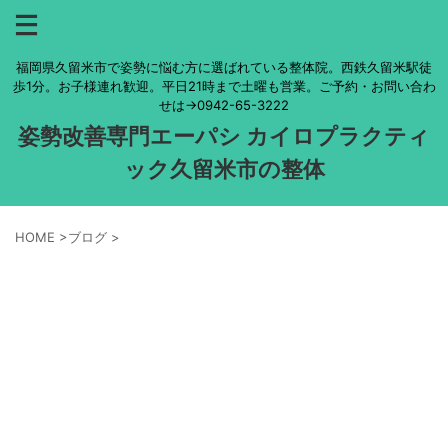
福岡県久留米市で姿勢に悩む方に選ばれている整体院。西鉄久留米駅徒
歩1分。お子様連れ歓迎。平日21時まで土曜も営業。ご予約・お問い合わ
せは→0942-65-3222
姿勢改善専門エーパシ カイロプラクティ
ック久留米市の整体
HOME
>
ブログ
>